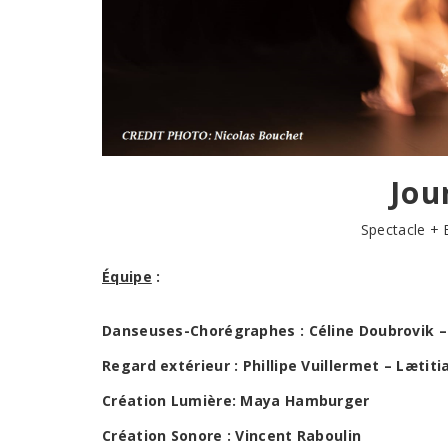
Jou
Spectacle + 
Équipe
:
Danseuses-Chorégraphes :
Céline Doubrovik 
Regard extérieur :
Phillipe Vuillermet – Lætit
Création Lumière:
Maya Hamburger
Création Sonore :
Vincent Raboulin